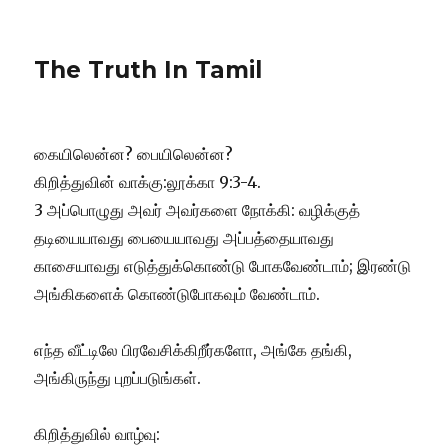
The Truth In Tamil
கையிலென்ன? பையிலென்ன?
கிறித்துவின் வாக்கு:லூக்கா 9:3-4.
3 அப்பொழுது அவர் அவர்களை நோக்கி: வழிக்குத்
தடியையாவது பையையாவது அப்பத்தையாவது
காசையாவது எடுத்துக்கொண்டு போகவேண்டாம்; இரண்டு
அங்கிகளைக் கொண்டுபோகவும் வேண்டாம்.
எந்த வீட்டிலே பிரவேசிக்கிறீர்களோ, அங்கே தங்கி,
அங்கிருந்து புறப்படுங்கள்.
கிறித்துவில் வாழ்வு: