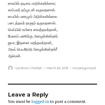
கையில் தடியை எடுக்கவில்லை;
காப்பவர் நம்முடன் வருவதனால்.
பையில் பணமும் அடுக்கவில்லை.
படைத்தவர் நாளும் தருவதனால்.
மெய்யில் உயிரை வைத்தவர்தான்,
மேலாம் பணிக்கு அழைக்கின்றார்.
ஐயா, இதனை மறந்தவர்தான்,
அவப் பெயரோடு பிழைக்கின்றார்!
ஆமென்.
Author
Posted
Categories
Gershom Chelliah
March 26, 2019
Uncategorized
on
Leave a Reply
You must be
logged in
to post a comment.