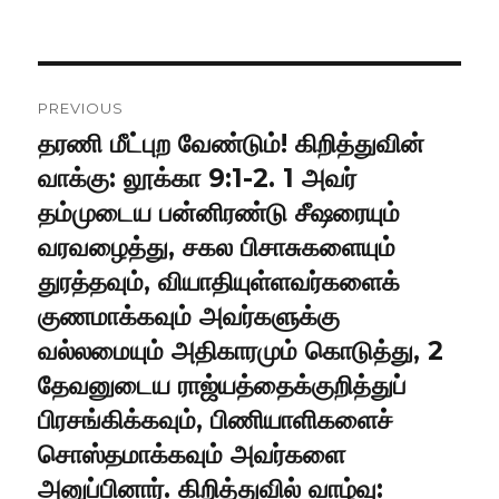
Post
PREVIOUS
navigation
தரணி மீட்புற வேண்டும்! கிறித்துவின்
Previous
post:
வாக்கு: லூக்கா 9:1-2. 1 அவர்
தம்முடைய பன்னிரண்டு சீஷரையும்
வரவழைத்து, சகல பிசாசுகளையும்
துரத்தவும், வியாதியுள்ளவர்களைக்
குணமாக்கவும் அவர்களுக்கு
வல்லமையும் அதிகாரமும் கொடுத்து, 2
தேவனுடைய ராஜ்யத்தைக்குறித்துப்
பிரசங்கிக்கவும், பிணியாளிகளைச்
சொஸ்தமாக்கவும் அவர்களை
அனுப்பினார். கிறித்துவில் வாழ்வு: