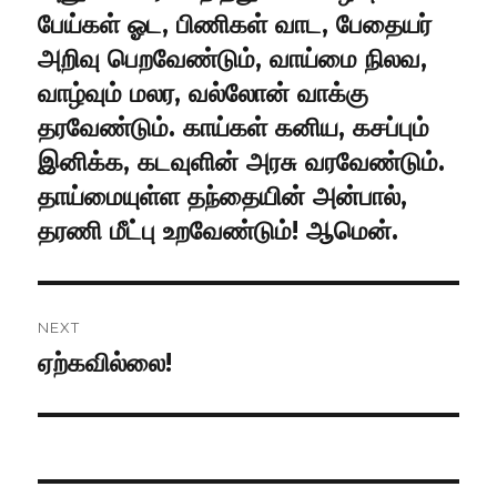
பேய்கள் ஓட, பிணிகள் வாட, பேதையர்
அறிவு பெறவேண்டும், வாய்மை நிலவ,
வாழ்வும் மலர, வல்லோன் வாக்கு
தரவேண்டும். காய்கள் கனிய, கசப்பும்
இனிக்க, கடவுளின் அரசு வரவேண்டும்.
தாய்மையுள்ள தந்தையின் அன்பால்,
தரணி மீட்பு உறவேண்டும்! ஆமென்.
NEXT
ஏற்கவில்லை!
Next
post: