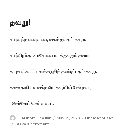
வீட்டிலும்
போதிப்பீர்!
தவறு!
வாழவந்த ஏழையரை, வதக்குவதும் தவறு.
வாழ்விழந்து போவோரை மடக்குவதும் தவறு.
தாழவுள்ளோர் எனக்கருதித் தண்டிப்பதும் தவறு.
தலைகுனிய வைத்தாரே, தவற்றின்மேல் தவறு!
-கெர்சோம் செல்லையா.
Author
Posted
Categories
Gershom Chelliah
May 25, 2020
Uncategorized
on
on
Leave a comment