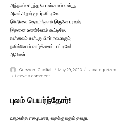
அந்நலம் சிறந்த பொன்னலம் என்று,
அளக்கிறார் மூடர் வீட்டிலே.
இந்நிலை தொடர்ந்தால் இருளே பரவும்;
இதனை உணர்வோம் கூட்டிலே.
நன்னலம் என்பது பிறர் நலமாகும்;
நவில்வோம் வாழ்க்கைப் பாட்டிலே!
ஆமென்.
Author
Posted
Categories
Gershom Chelliah
May 29, 2020
Uncategorized
on
on
Leave a comment
தன்னலம்
நன்னலமா?
புலம் பெயர்ந்தோர்!
வாழவந்த ஏழையரை, வதக்குவதும் தவறு.