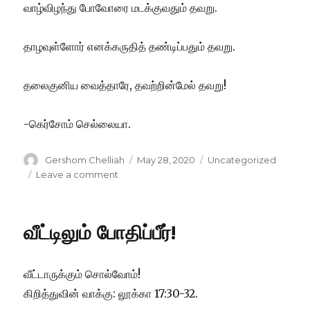
வாழ்விழந்து போவோரை மடக்குவதும் தவறு.
தாழவுள்ளோர் எனக்கருதித் தண்டிப்பதும் தவறு.
தலைகுனிய வைத்தாரே, தவற்றின்மேல் தவறு!
-கெர்சோம் செல்லையா.
Author
Posted
Categories
Gershom Chelliah
May 28, 2020
Uncategorized
on
on
Leave a comment
புலம்
பெயர்ந்தோர்!
வீட்டிலும் போதிப்பீர்!
வீட்டாருக்கும் சொல்வோம்!
கிறித்துவின் வாக்கு: லூக்கா 17:30-32.