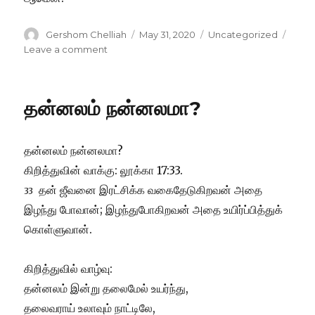
Author
Posted
Categories
Gershom Chelliah
May 31, 2020
Uncategorized
on
on
Leave a comment
கழுகின்
பார்வை!
தன்னலம் நன்னலமா?
தன்னலம் நன்னலமா?
கிறித்துவின் வாக்கு: லூக்கா 17:33.
தன் ஜீவனை இரட்சிக்க வகைதேடுகிறவன் அதை
33
இழந்து போவான்; இழந்துபோகிறவன் அதை உயிர்ப்பித்துக்
கொள்ளுவான்.
கிறித்துவில் வாழ்வு:
தன்னலம் இன்று தலைமேல் உயர்ந்து,
தலைவராய் உலாவும் நாட்டிலே,