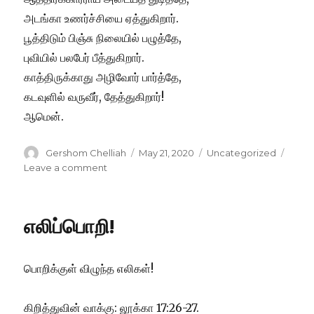
அடங்கா உணர்ச்சியை ஏத்துகிறார்.
பூத்திடும் பிஞ்சு நிலையில் பழுத்தே,
புவியில் பலபேர் பீத்துகிறார்.
காத்திருக்காது அழிவோர் பார்த்தே,
கடவுளில் வருவீர், தேத்துகிறார்!
ஆமென்.
Author
Posted
Categories
Gershom Chelliah
May 21, 2020
Uncategorized
on
on
Leave a comment
உலோத்துவின்
நாள்
போன்று!
எலிப்பொறி!
பொறிக்குள் விழுந்த எலிகள்!
கிறித்துவின் வாக்கு: லூக்கா 17:26-27.