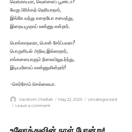
வெங்காயமா, வெள்ளைப் பூண்டா?
வேறு பிரிக்கத் தெரியாதார்,
இங்கே வந்து எதையோ சமைத்து,
இதையமுதாய் உண்ணு என்றார்.
பொங்காதவரா, பொன் சேர்ப்பவரா?
பொருளியல் அறிவு இல்லாதார்,
எங்களையாளும் நிலையிலுயர்ந்து,
இடியமீனாய் எண்ணுகின்றார்!
-கெர்சோம் செல்லையா.
Author
Posted
Categories
Gershom Chelliah
May 22, 2020
Uncategorized
on
on
Leave a comment
வேறுபிரிக்கத்
தெரியாதார்!
உலோத்துவின் நாள் போன்று!