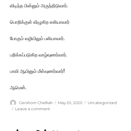
விடிந்த பின்னும் அருந்திடுவார்.
பொறிக்குள் விழுகிற எலியாவார்
போகும் வழியிலும் பலியாவார்.
பறிக்கப்படுகிற வாழ்வுணர்வார்.
பாவி ஆயினும் மீள்வுணர்வார்!
ஆமென்.
Author
Posted
Categories
Gershom Chelliah
May 20, 2020
Uncategorized
on
on
Leave a comment
எலிப்பொறி!