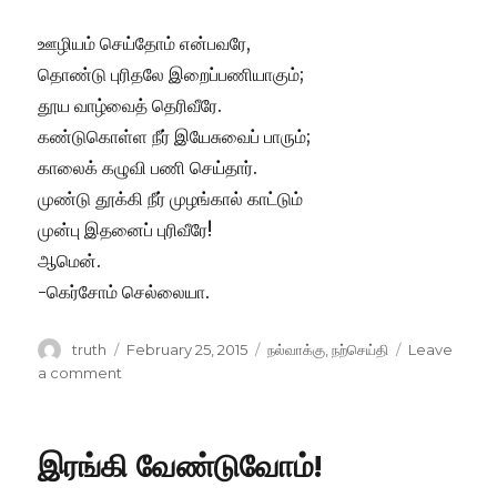
ஊழியம் செய்தோம் என்பவரே,
தொண்டு புரிதலே இறைப்பணியாகும்;
தூய வாழ்வைத் தெரிவீரே.
கண்டுகொள்ள நீர் இயேசுவைப் பாரும்;
காலைக் கழுவி பணி செய்தார்.
முண்டு தூக்கி நீர் முழங்கால் காட்டும்
முன்பு இதனைப் புரிவீரே!
ஆமென்.
-கெர்சோம் செல்லையா.
Author
Posted
Categories
truth
February 25, 2015
நல்வாக்கு
,
நற்செய்தி
Leave
on
on
a comment
எது
சிறந்தது?
இரங்கி வேண்டுவோம்!