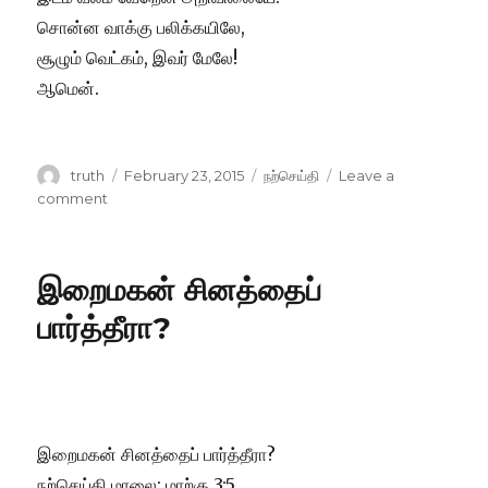
சொன்ன வாக்கு பலிக்கயிலே,
சூழும் வெட்கம், இவர் மேலே!
ஆமென்.
Author
Posted
Categories
truth
February 23, 2015
நற்செய்தி
Leave a
on
on
comment
இயேசுவை
இவர்கள்
புரியலையே!
இறைமகன் சினத்தைப்
பார்த்தீரா?
இறைமகன் சினத்தைப் பார்த்தீரா?
நற்செய்தி மாலை: மாற்கு 3:5.