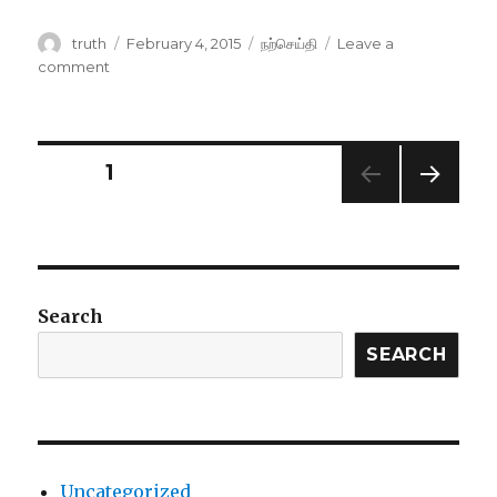
Author
Posted
Categories
truth
February 4, 2015
நற்செய்தி
Leave a
on
on
comment
குற்றம்
கண்டு
பிடிப்பதே
தொழில்!
Posts
PAGE
1
NEXT
pagination
PAG
E
Search
SEARCH
Uncategorized