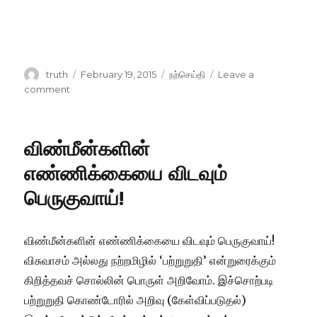
Author
Posted
Categories
truth
February 19, 2015
நற்செய்தி
Leave a
on
on
comment
இறைமகன்
சினத்தைப்
பார்த்தீரா?
விண்மீன்களின்
எண்ணிக்கையை விடவும்
பெருகுவாய்!
விண்மீன்களின் எண்ணிக்கையை விடவும் பெருகுவாய்!
விசுவாசம் அல்லது நற்றமிழில் ‘பற்றுறுதி’ என்றுரைக்கும்
கிறித்தவச் சொல்லின் பொருள் அறிவோம். இச்சொற்படி
பற்றுறுதி கொண்டோரில் அறிவு (கேள்விப்படுதல்)