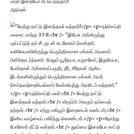
மாறா இறையோ மீட்டெடுத்தார்!
ஆமென்.