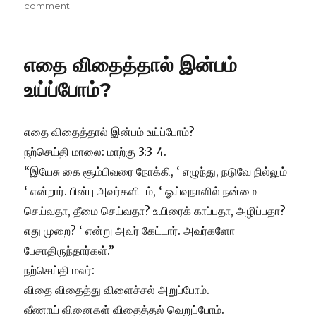
on
on
comment
விண்மீன்களின்
எண்ணிக்கையை
விடவும்
எதை விதைத்தால் இன்பம்
பெருகுவாய்!
உய்ப்போம்?
எதை விதைத்தால் இன்பம் உய்ப்போம்?
நற்செய்தி மாலை: மாற்கு 3:3-4.
“இயேசு கை சூம்பிவரை நோக்கி, ‘ எழுந்து, நடுவே நில்லும்
‘ என்றார். பின்பு அவர்களிடம், ‘ ஓய்வுநாளில் நன்மை
செய்வதா, தீமை செய்வதா? உயிரைக் காப்பதா, அழிப்பதா?
எது முறை? ‘ என்று அவர் கேட்டார். அவர்களோ
பேசாதிருந்தார்கள்.”
நற்செய்தி மலர்:
விதை விதைத்து விளைச்சல் அறுப்போம்.
வீணாய் வினைகள் விதைத்தல் வெறுப்போம்.