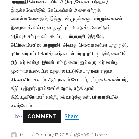
·
·
Share
Like
Author
Posted
Categories
truth
February 17, 2015
நற்செய்தி
Leave a