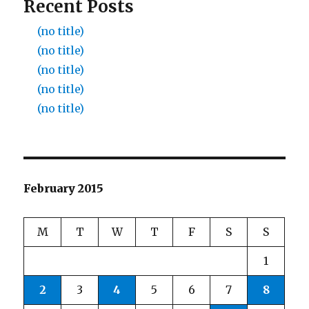
Recent Posts
(no title)
(no title)
(no title)
(no title)
(no title)
February 2015
M
T
W
T
F
S
S
1
2
3
4
5
6
7
8