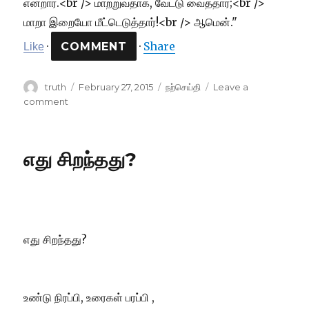
·
·
Share
Like
Author
Posted
Categories
truth
February 27, 2015
நற்செய்தி
Leave a
on
on
comment
வேற்று
நாட்டு
இனத்தவர்
எது சிறந்தது?
வந்தார்!
எது சிறந்தது?
உண்டு நிரப்பி, உரைகள் பரப்பி ,