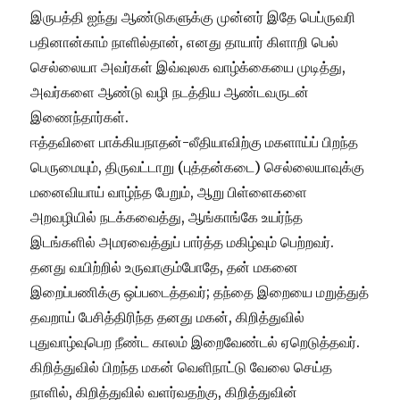
​இருபத்தி ஐந்து ஆண்டுகளுக்கு முன்னர் இதே பெப்ருவரி
பதினான்காம் நாளில்தான், எனது தாயார் கிளாறி பெல்
செல்லையா அவர்கள் இவ்வுலக வாழ்க்கையை முடித்து,
அவர்களை ஆண்டு வழி நடத்திய ஆண்டவருடன்
இணைந்தார்கள்.
ஈத்தவிளை பாக்கியநாதன்-லீதியாவிற்கு மகளாய்ப் பிறந்த
பெருமையும், திருவட்டாறு (புத்தன்கடை) செல்லையாவுக்கு
மனைவியாய் வாழ்ந்த பேறும், ஆறு பிள்ளைகளை
அறவழியில் நடக்கவைத்து, ஆங்காங்கே உயர்ந்த
இடங்களில் அமரவைத்துப் பார்த்த மகிழ்வும் பெற்றவர்.
தனது வயிற
்றில் உருவாகும்போதே, தன் மகனை
இறைப்பணிக்கு ஒப்படைத்தவர்; தந்தை இறையை மறுத்துத்
தவறாய் பேசித்திரிந்த தனது மகன், கிறித்துவில்
புதுவாழ்வுபெற நீண்ட காலம் இறைவேண்டல் ஏறெடுத்தவர்.
கிறித்துவில் பிறந்த மகன் வெளிநாட்டு வேலை செய்த
நாளில், கிறித்துவில் வளர்வதற்கு, கிறித்துவின்