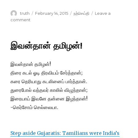
Author
Posted
Categories
truth
February 14, 2015
நற்செய்தி
Leave a
on
on
comment
பிள்ளைகளின்
மேன்மை
அவர்கள்
இவன்தான் தமிழன்!
பெற்றோரே.
இவன்தான் தமிழன்!
திரை கடல் ஓடி திரவியம் சேர்த்தான்;
கரை தெரியாது கடலினைப் பார்த்தான்.
துரைபோல் வந்தவர் காலில் விழுந்தான்;
இரையாய் இவனே தன்னை இழந்தான்!
-கெர்சோம் செல்லையா.
Step aside Gujaratis: Tamilians were India’s