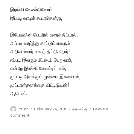
இரங்கி வேண்டுவோம்!
இப்படி வாழக் கூடாதென்று,
இயேசுவின் பெயரில் உரைத்திட்டால்,
அப்படி வாழ்ந்து காட்டும் எவரும்
அறிவில்லார் எனத் திட்டுகிறார்!
எப்படி இவரும் மீட்பைப் பெறுவார்,
என்றே இரங்கி வேண்டிட்டால்,
முப்படி அளக்கும் மும்மை இறையால்,
முட்டாள்தனத்தை விட்டிடுவார்!
ஆமென்.
Author
Posted
Categories
truth
February 24, 2015
நற்செய்தி
Leave a
on
on
comment
இரங்கி
வேண்டுவோம்!