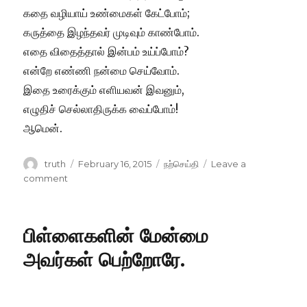
கதை வழியாய் உண்மைகள் கேட்போம்;
கருத்தை இழந்தவர் முடிவும் காண்போம்.
எதை விதைத்தால் இன்பம் உய்ப்போம்?
என்றே எண்ணி நன்மை செய்வோம்.
இதை உரைக்கும் எளியவன் இவனும்,
எழுதிச் செல்லாதிருக்க வைப்போம்!
ஆமென்.
Author
Posted
Categories
truth
February 16, 2015
நற்செய்தி
Leave a
on
on
comment
எதை
விதைத்தால்
இன்பம்
பிள்ளைகளின் மேன்மை
உய்ப்போம்?
அவர்கள் பெற்றோரே.