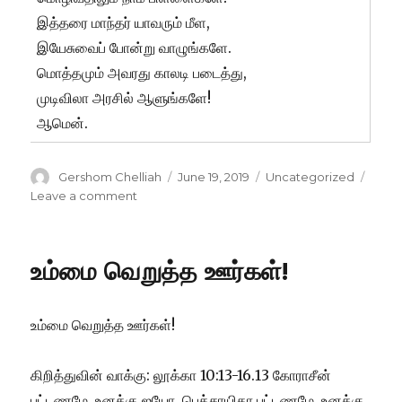
இத்தரை மாந்தர் யாவரும் மீள,
இயேசுவைப் போன்று வாழுங்களே.
மொத்தமும் அவரது காலடி படைத்து,
முடிவிலா அரசில் ஆளுங்களே!
ஆமென்.
Author
Posted
Categories
Gershom Chelliah
June 19, 2019
Uncategorized
on
on
Leave a comment
குழந்தை
ஊழியர்!
உம்மை வெறுத்த ஊர்கள்!
உம்மை வெறுத்த ஊர்கள்!
கிறித்துவின் வாக்கு: லூக்கா 10:13-16.13 கோராசீன்
பட்டணமே, உனக்கு ஐயோ, பெத்சாயிதா பட்டணமே, உனக்கு