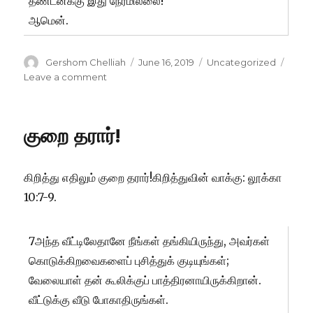
தண்டனக்கு இது நேரமில்லை!
ஆமென்.
Author
Posted
Categories
Gershom Chelliah
June 16, 2019
Uncategorized
on
on
Leave a comment
ஊரார்
ஏற்கவில்லை!
குறை தரார்!
கிறித்து எதிலும் குறை தரார்!கிறித்துவின் வாக்கு: லூக்கா
10:7-9.
7அந்த வீட்டிலேதானே நீங்கள் தங்கியிருந்து, அவர்கள்
கொடுக்கிறவைகளைப் புசித்துக் குடியுங்கள்;
வேலையாள் தன் கூலிக்குப் பாத்திரனாயிருக்கிறான்.
வீட்டுக்கு வீடு போகாதிருங்கள்.