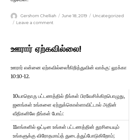
Author
Posted
Categories
Gershom Chelliah
June 18, 2019
Uncategorized
on
on
Leave a comment
உம்மை
வெறுத்த
ஊர்கள்!
ஊரார் ஏற்கவில்லை!
ஊரார் என்னை ஏற்கவில்லை!கிறித்துவின் வாக்கு: லூக்கா
10:10-12.
10யாதொரு பட்டணத்தில் நீங்கள் பிரவேசிக்கிறபொழுது,
ஜனங்கள் உங்களை ஏற்றுக்கொள்ளாவிட்டால் அதின்
வீதிகளிலே நீங்கள் போய்:
11எங்களில் ஒட்டின உங்கள் பட்டணத்தின் தூசியையும்
உங்களுக்கு விரோதமாய்த் துடைத்துப்போடுகிறோம்;