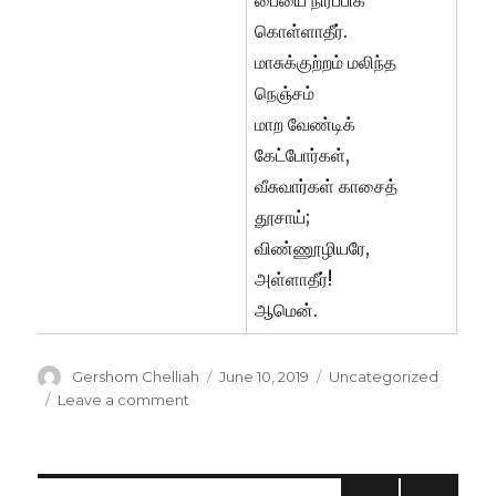
கொள்ளாதீர்.
மாசுக்குற்றம் மலிந்த
நெஞ்சம்
மாற வேண்டிக்
கேட்போர்கள்,
வீசுவார்கள் காசைத்
தூசாய்;
விண்ணூழியரே,
அள்ளாதீர்!
ஆமென்.
Author
Posted
Categories
Gershom Chelliah
June 10, 2019
Uncategorized
on
on
Leave a comment