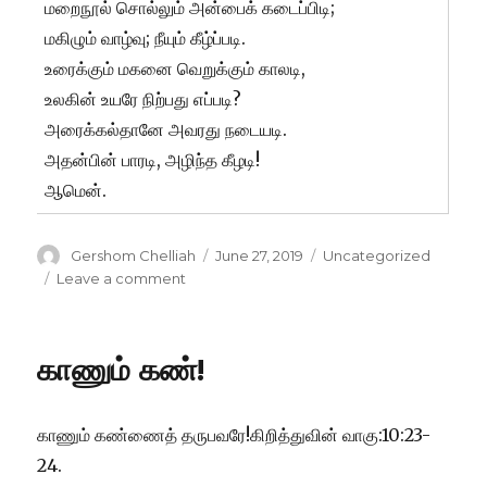
மறைநூல் சொல்லும் அன்பைக் கடைப்பிடி;
மகிழும் வாழ்வு; நீயும் கீழ்ப்படி.
உரைக்கும் மகனை வெறுக்கும் காலடி,
உலகின் உயரே நிற்பது எப்படி?
அரைக்கல்தானே அவரது நடையடி.
அதன்பின் பாரடி, அழிந்த கீழடி!
ஆமென்.
Author
Posted
Categories
Gershom Chelliah
June 27, 2019
Uncategorized
on
on
Leave a comment
அன்பைக்
கடைப்பிடி!
காணும் கண்!
காணும் கண்ணைத் தருபவரே!கிறித்துவின் வாகு:10:23-
24.