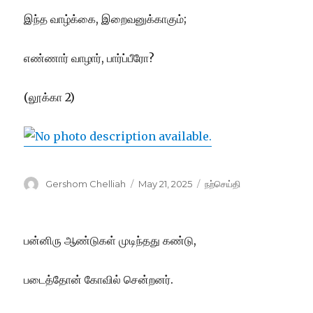
இந்த வாழ்க்கை, இறைவனுக்காகும்;
எண்ணார் வாழார், பார்ப்பீரோ?
(லூக்கா 2)
Author
Posted
Categories
Gershom Chelliah
May 21, 2025
நற்செய்தி
on
பன்னிரு ஆண்டுகள் முடிந்தது கண்டு,
படைத்தோன் கோவில் சென்றனர்.