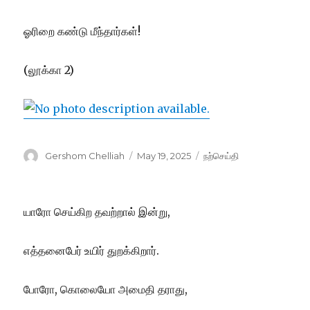
ஓரிறை கண்டு மீந்தார்கள்!
(லூக்கா 2)
Author
Posted
Categories
Gershom Chelliah
May 19, 2025
நற்செய்தி
on
யாரோ செய்கிற தவற்றால் இன்று,
எத்தனைபேர் உயிர் துறக்கிறார்.
போரோ, கொலையோ அமைதி தராது,