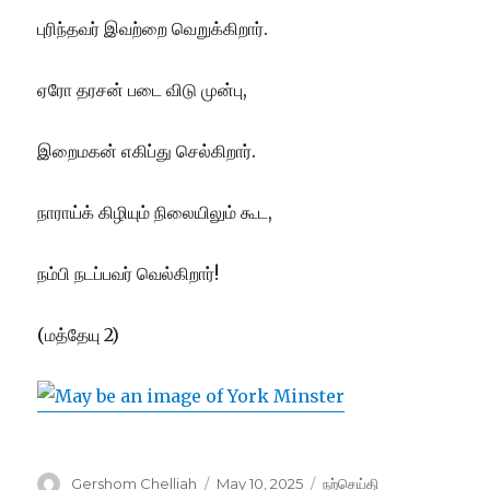
புரிந்தவர் இவற்றை வெறுக்கிறார்.
ஏரோ தரசன் படை விடு முன்பு,
இறைமகன் எகிப்து செல்கிறார்.
நாராய்க் கிழியும் நிலையிலும் கூட,
நம்பி நடப்பவர் வெல்கிறார்!
(மத்தேயு 2)
Author
Posted
Categories
Gershom Chelliah
May 10, 2025
நற்செய்தி