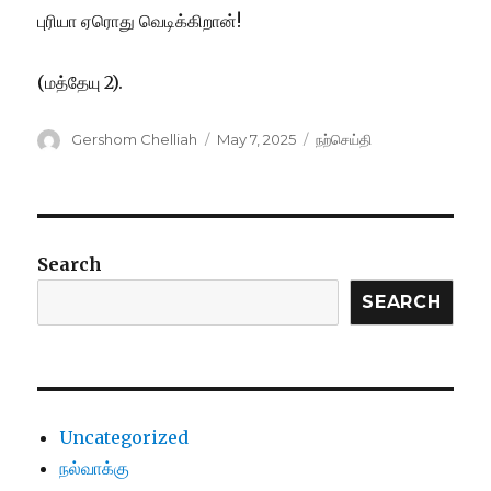
புரியா ஏரொது வெடிக்கிறான்!
(மத்தேயு 2).
Author
Posted
Categories
Gershom Chelliah
May 7, 2025
நற்செய்தி
on
Search
SEARCH
Uncategorized
நல்வாக்கு