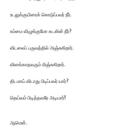
உடலுக்குயிரைக் கொடுப்பவர் நீர்.
உம்மை விழுங்குமோ கடலின் நீர்?
விடலைப் பருவத்தில் அஞ்சுகிறார்.
விளங்காதவரும் மிஞ்சுகிறார்.
திடமாய் விடாது பிடிப்பவர் யார்?
தெய்வம் பிடித்தவரே அடியார்!
ஆமென்.