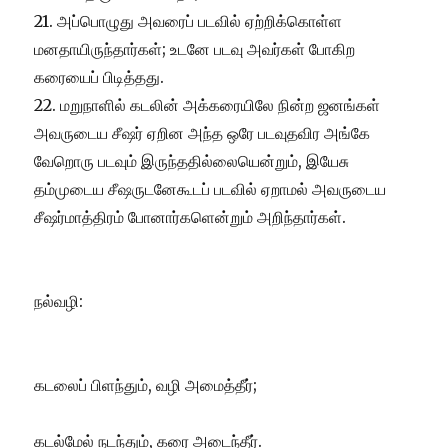
21. அப்பொழுது அவரைப் படவில் ஏற்றிக்கொள்ள
மனதாயிருந்தார்கள்; உடனே படவு அவர்கள் போகிற
கரையைப் பிடித்தது.
22. மறுநாளில் கடலின் அக்கரையிலே நின்ற ஜனங்கள்
அவருடைய சீஷர் ஏறின அந்த ஒரே படவுதவிர அங்கே
வேறொரு படவும் இருந்ததில்லையென்றும், இயேசு
தம்முடைய சீஷருடனேகூடப் படவில் ஏறாமல் அவருடைய
சீஷர்மாத்திரம் போனார்களென்றும் அறிந்தார்கள்.
நல்வழி:
கடலைப் பிளந்தும், வழி அமைத்தீர்;
கடல்மேல் நடந்தும், கரை அடைந்தீர்.