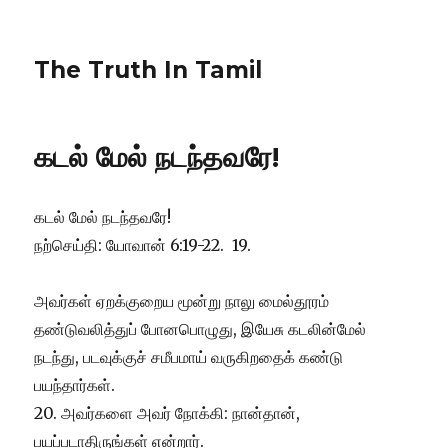
The Truth In Tamil
கடல் மேல் நடந்தவரே!
கடல் மேல் நடந்தவரே!
நற்செய்தி: யோவான் 6:19-22. 19.
அவர்கள் ஏறக்குறைய மூன்று நாலு மைல்தூரம்
தண்டுவலித்துப் போனபொழுது, இயேசு கடலின்மேல்
நடந்து, படவுக்குச் சமீபமாய் வருகிறதைக் கண்டு
பயந்தார்கள்.
20. அவர்களை அவர் நோக்கி: நான்தான்,
பயப்படாதிருங்கள் என்றார்.