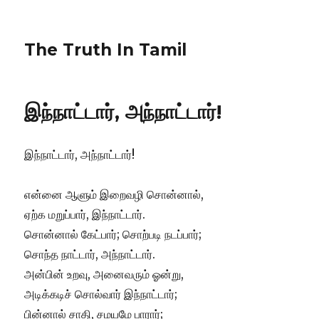
The Truth In Tamil
இந்நாட்டார், அந்நாட்டார்!
இந்நாட்டார், அந்நாட்டார்!
என்னை ஆளும் இறைவழி சொன்னால்,
ஏற்க மறுப்பார், இந்நாட்டார்.
சொன்னால் கேட்பார்; சொற்படி நடப்பார்;
சொந்த நாட்டார், அந்நாட்டார்.
அன்பின் உறவு, அனைவரும் ஓன்று,
அடிக்கடிச் சொல்வார் இந்நாட்டார்;
பின்னால் சாதி, சமயமே பாரார்;