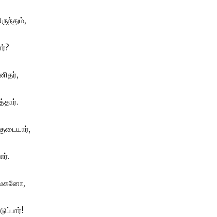
ருந்தும்,
ர்?
னிதர்,
்தார்.
குடையார்,
ார்.
ைமகனோ,
ப்பார்!