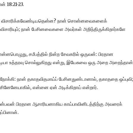
 18:21-23.
்தில் விசாரிக்கவேண்டியதென்ன? நான் சொன்னவைகளைக்
் விசாரியும்; நான் பேசினவைகளை அவர்கள் அறிந்திருக்கிறார்களே
ன்னபொழுது, சமீபத்தில் நின்ற சேவகரில் ஒருவன்: பிரதான
படியா உத்தரவு சொல்லுகிறது என்று, இயேசுவை ஒரு அறை அறைந்தான்
ோக்கி: நான் தகாதவிதமாய்ப் பேசினதுண்டானால், தகாததை ஒப்புவி
பேசினேனேயாகில், என்னை ஏன் அடிக்கிறாய் என்றார்.
 என்பவன் பிரதான ஆசாரியனாகிய காய்பாவினிடத்திற்கு அவரைக்
ப்பினான்.