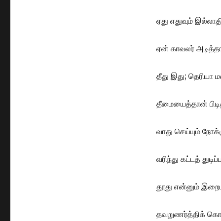
ஏது எதுவும் இல்லாதி
ஏன் காவலர் அடித்தா
தீது இது; தெரியா ம
தீமையைத்தான் பிடித
வாது செய்யும் நோக்
வரிந்து கட்டத் துடிப்ப
தூது என்னும் இற
தவறுணர்த்திக் கொடு