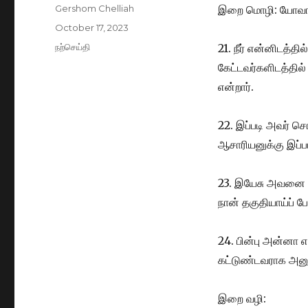
Author
Gershom Chelliah
இறை மொழி: யோவான்
Posted
October 17, 2023
on
Categories
நற்செய்தி
21. நீர் என்னிடத
கேட்டவர்களிடத்தில
என்றார்.
22.
இப்படி அவர் சொ
ஆசாரியனுக்கு இப்
23. இயேசு அவனை ந
நான் தகுதியாய்ப் 
24. பின்பு அன்னா
கட்டுண்டவராக அனு
இறை வழி: