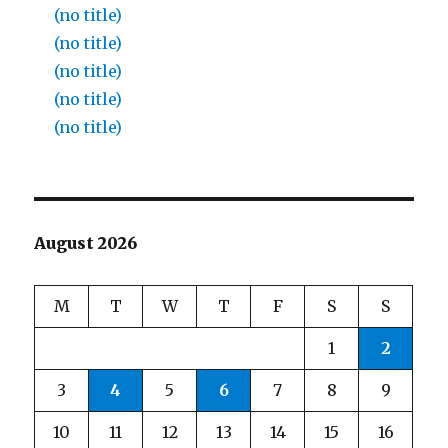
(no title)
(no title)
(no title)
(no title)
(no title)
August 2026
M
T
W
T
F
S
S
1
2
3
4
5
6
7
8
9
10
11
12
13
14
15
16