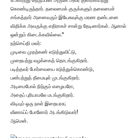
உட்கார்ந்து நெருப்பின் அருகே அவர் குளிர்காய்ந்து
கொண்டிருந்தார். தலைமைக் குருக்களும் தலைமைச்
சங்கத்தார் அனைவரும் இயேசுவுக்கு மரண தண்டனை
விதிக்க அவருக்கு எதிராகச் சான்று தேடினார்கள்.
ஆனால்
ஒன்றும் கிடைக்கவில்லை.”
நற்செய்தி மலர்:
முடிவை முதற்கண் எடுத்துவிட்டு,
முறையற்று வழக்கைத் தொடங்குகிறார்.
படித்தவர் போர்வையை உடுத்துக்கொண்டு,
பண்பற்றுத் தீமையுள் முடங்குகிறார்.
அடிமைபோல் நிற்கும் எழையரோ,
அதைப் புரியாமலே மடங்குகிறார்.
விடியும் ஒரு நாள் இறையரசு;
வீணாய்ப் போனோர் அடங்கிடுவார்!
ஆமென்.