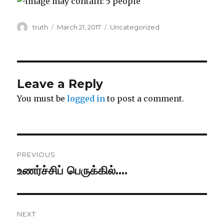
Author
Posted
Categories
truth
March 21, 2017
Uncategorized
on
Leave a Reply
You must be
logged in
to post a comment.
Post
PREVIOUS
navigation
உணர்ச்சிப் பெருக்கில்….
Previous
post:
NEXT