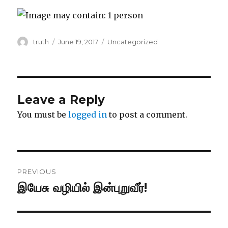
Author
Posted
Categories
truth
June 19, 2017
Uncategorized
on
Leave a Reply
You must be
logged in
to post a comment.
Post
PREVIOUS
navigation
இயேசு வழியில் இன்புறுவீர்!
Previous
post: