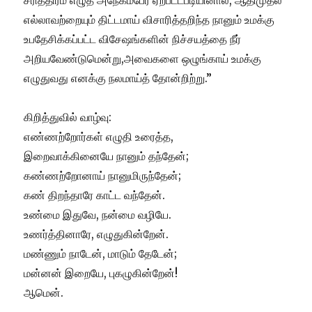
சரித்திரம் எழுத அநேகம்பேர் ஏற்பட்டபடியினால், ஆதிமுதல்
எல்லாவற்றையும் திட்டமாய் விசாரித்தறிந்த நானும் உமக்கு
உபதேசிக்கப்பட்ட விசேஷங்களின் நிச்சயத்தை நீர்
அறியவேண்டுமென்று,அவைகளை ஒழுங்காய் உமக்கு
எழுதுவது எனக்கு நலமாய்த் தோன்றிற்று
.”
கிறித்துவில் வாழ்வு:
எண்ணற்றோர்கள் எழுதி உரைத்த,
இறைவாக்கினையே நானும் தந்தேன்;
கண்ணற்றோனாய் நானுமிருந்தேன்;
கண் திறந்தாரே காட்ட வந்தேன்.
உண்மை இதுவே, நன்மை வழியே.
உணர்த்தினாரே, எழுதுகின்றேன்.
மண்ணும் நாடேன், மாடும் தேடேன்;
மன்னன் இறையே, புகழுகின்றேன்!
ஆமென்.