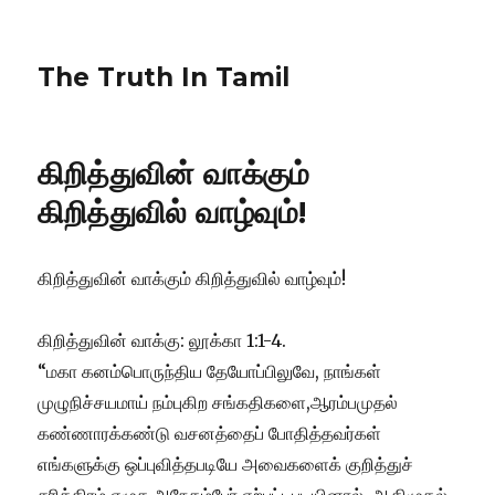
The Truth In Tamil
கிறித்துவின் வாக்கும்
கிறித்துவில் வாழ்வும்!
கிறித்துவின் வாக்கும் கிறித்துவில் வாழ்வும்!
கிறித்துவின் வாக்கு: லூக்கா 1:1-4.
“மகா கனம்பொருந்திய தேயோப்பிலுவே, நாங்கள்
முழுநிச்சயமாய் நம்புகிற சங்கதிகளை,ஆரம்பமுதல்
கண்ணாரக்கண்டு வசனத்தைப் போதித்தவர்கள்
எங்களுக்கு ஒப்புவித்தபடியே அவைகளைக் குறித்துச்