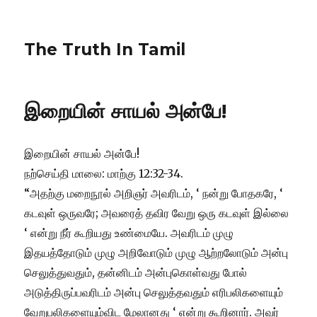
The Truth In Tamil
இறையின் சாயல் அன்பே!
இறையின் சாயல் அன்பே!
நற்செய்தி மாலை: மாற்கு 12:32-34.
“அதற்கு மறைநூல் அறிஞர் அவரிடம், ‘ நன்று போதகரே, ‘
கடவுள் ஒருவரே; அவரைத் தவிர வேறு ஒரு கடவுள் இல்லை
‘ என்று நீர் கூறியது உண்மையே. அவரிடம் முழு
இதயத்தோடும் முழு அறிவோடும் முழு ஆற்றலோடும் அன்பு
செலுத்துவதும், தன்னிடம் அன்புகொள்வது போல்
அடுத்திருப்பவரிடம் அன்பு செலுத்தவதும் எரிபலிகளையும்
வேறுபலிகளையும்விட மேலானது ‘ என்று கூறினார். அவர்