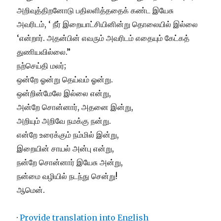
அறிவுத்திறனோடு பதிலளித்ததைக் கண்ட இயேசு
அவரிடம், ‘ நீர் இறையாட்சியினின்று தொலையில் இல்லை
‘என
்றார். அதன்பின் எவரும் அவரிடம் எதையும் கேட்கத்
துணியவில்லை.”
நற்செய்தி மலர்;
ஒன்றே ஓன்று தெய்வம் ஓன்று.
ஒன்றின்மேலே இல்லை என்று,
அன்றே சொன்னார், அதனை இன்று,
அறியும் அறிவே நமக்கு நன்று.
என்றே உரைக்கும் நம்மில் இன்று,
இறையின் சாயல் அன்பு என்று,
நன்றே சொன்னார் இயேசு அன்று,
நன்மை வழியில் நடந்து சென்று!
ஆமென்.
·
Provide translation into English