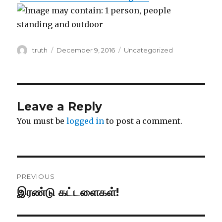
Author
Posted
Categories
truth
December 9, 2016
Uncategorized
on
Leave a Reply
You must be
logged in
to post a comment.
Post
PREVIOUS
navigation
இரண்டு கட்டளைகள்!
Previous
post: