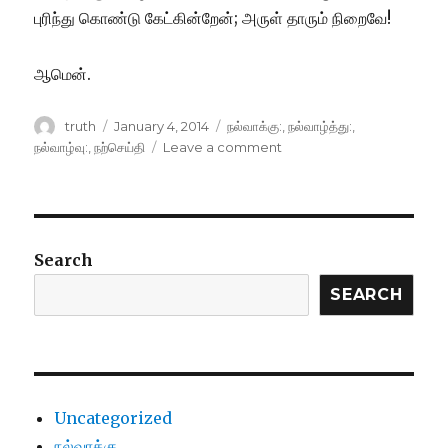
புரிந்து கொண்டு கேட்கின்றேன்; அருள் தாரும் நிறைவே!
ஆமென்.
Author
Posted
Categories
truth
January 4, 2014
நல்வாக்கு:
,
நல்வாழ்த்து:
,
on
on
நல்வாழ்வு:
,
நற்செய்தி
Leave a comment
நாள்தோறும்
நற்செய்தி
Search
SEARCH
Uncategorized
நல்வாக்கு