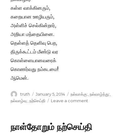
கள்ள வாக்கினரும்,
கறையான ஊழியரும்,
அள்ளிச் செல்கின்றார்,
அறியா மந்தையினை.
தெள்ளத் தெளிவு பெற,
திருக்கூட்டம் மீண்டு வர
கொள்ளையானவரைக்
கொணர்வது நம்கடமை!
ஆமென்.
Author
Posted
Categories
truth
January 5, 2014
நல்வாக்கு:
,
நல்வாழ்த்து:
,
on
on
நல்வாழ்வு:
,
நற்செய்தி
Leave a comment
நாள்தோறும்
நற்செய்தி
நாள்தோறும் நற்செய்தி