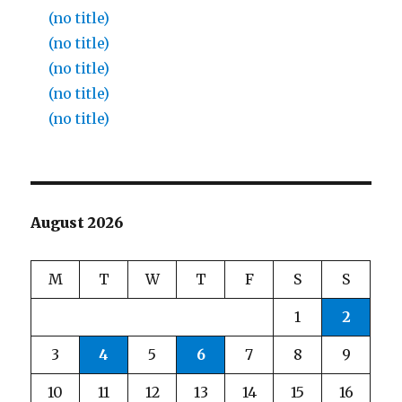
(no title)
(no title)
(no title)
(no title)
(no title)
August 2026
M
T
W
T
F
S
S
1
2
3
4
5
6
7
8
9
10
11
12
13
14
15
16