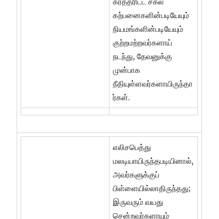
கர்த்தரிட்ட சகல
கற்பனைகளின்படியேயும்
நியமங்களின்படியேயும்
குற்றமற்றவர்களாய்
நடந்து, தேவனுக்கு
முன்பாக
நீதியுள்ளவர்களாயிருந்தா
ர்கள்.
எலிசபெத்து
மலடியாயிருந்தபடியினால்,
அவர்களுக்குப்
பிள்ளையில்லாதிருந்தது;
இருவரும் வயது
சென்றவர்களாயும்