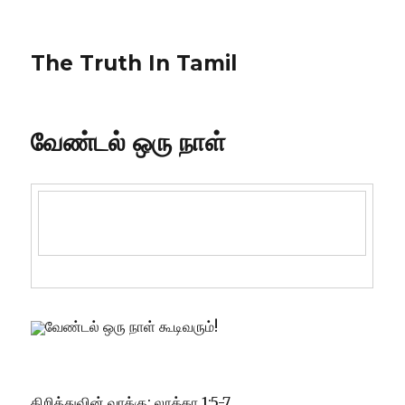
The Truth In Tamil
வேண்டல் ஒரு நாள்
வேண்டல் ஒரு நாள் கூடிவரும்!
கிறித்துவின் வாக்கு: லூக்கா 1:5-7.