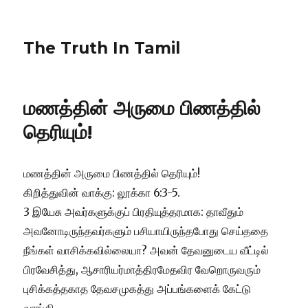
The Truth In Tamil
மணத்தின் அருமை பிணத்தில்
தெரியும்!
மணத்தின் அருமை பிணத்தில் தெரியும்!
கிறித்துவின் வாக்கு: லூக்கா 6:3-5.
3 இயேசு அவர்களுக்குப் பிரதியுத்தரமாக: தாவீதும்
அவனோடிருந்தவர்களும் பசியாயிருந்தபோது செய்ததை
நீங்கள் வாசிக்கவில்லையா? அவன் தேவனுடைய வீட்டில்
பிரவேசித்து, ஆசாரியர்மாத்திரமேதவிர வேறொருவரும்
புசிக்கத்தகாத தேவசமுகத்து அப்பங்களைக் கேட்டு