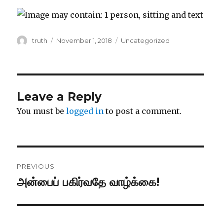
Author
Posted
Categories
truth
November 1, 2018
Uncategorized
on
Leave a Reply
You must be
logged in
to post a comment.
Post
PREVIOUS
navigation
அன்பைப் பகிர்வதே வாழ்க்கை!
Previous
post: