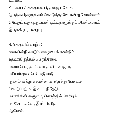
வாங்கி,
4 தான் புசித்ததுமன்றி, தன்னுடனே கூட
இருந்தவர்களுக்கும் கொடுத்தானே என்று சொன்னார்.
5 மேலும் மனுஷகுமாரன் ஓய்வுநாளுக்கும் ஆண்டவராய்
இருக்கிறார் என்றார்.
கிறித்துவில் வாழ்வு:
உணவின்றி வாடும் ஏழையைக் கண்டும்,
உதவாதிருத்தல் பெருங்கேடு.
பணம் பொருள் நிறைந்த வீடானாலும்,
பசியாற்றலையேல் சுடுகாடு.
குணம் என்று சொன்னால் கிறித்து போலாம்,
கொடுப்பதின் இன்பம் நீ தேடு.
மணத்தின் அருமை, பிணத்தில் தெரியும்!
மகனே, மகளே, இரங்கிவிடு!
ஆமென்.