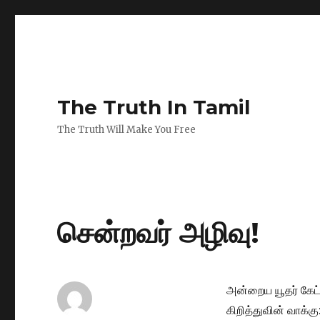
The Truth In Tamil
The Truth Will Make You Free
சென்றவர் அழிவு!
அன்றைய யூதர் கே
கிறித்துவின் வாக்க