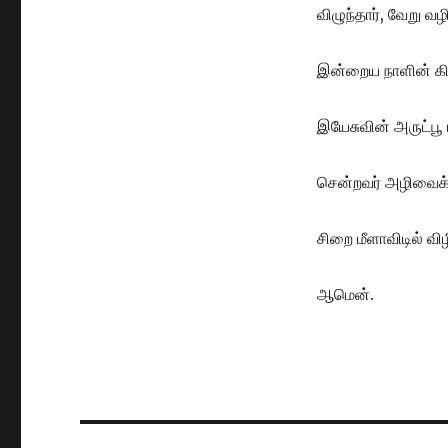
விழுந்தார், வேறு வ
இன்றைய நாளின் க
இயேசுவின் அருட்பூ
சென்றவர் அழிவைக் 
சிறை மீளாவிடில் வி
ஆமென்.