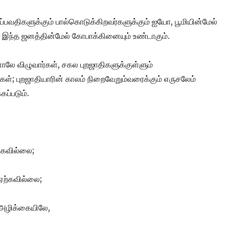
ப்பவதிகளுக்கும் பால்கொடுக்கிறவர்களுக்கும் ஐயோ, பூமியின்மேல்
் இந்த ஜனத்தின்மேல் கோபாக்கினையும் உண்டாகும்.
ாலே விழுவார்கள், சகல புறஜாதிகளுக்குள்ளும்
்கள்; புறஜாதியாரின் காலம் நிறைவேறும்வரைக்கும் எருசலேம்
்கப்படும்.
:
ட்கவில்லை;
ஏற்கவில்லை;
் அழிக்கையிலே,