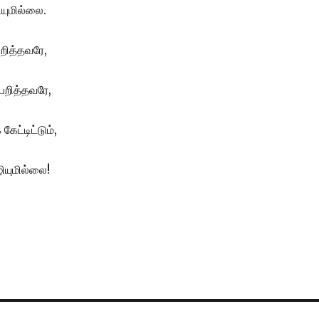
ழியுமில்லை.
ிறித்தவரே,
 பறித்தவரே,
கேட்டிட்டும்,
ழியுமில்லை!