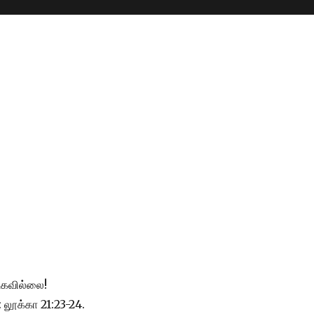
ட்கவில்லை!
ு: லூக்கா 21:23-24.