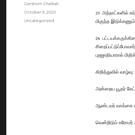
Author
Gershom Chelliah
Posted
October 9, 2020
அந்நாட்களில் கர்
23
on
Categories
Uncategorized
மிகுந்த இடுக்கணும
பட்டயக்கருக்கின
24
சிறைப்பட்டுப்போவார
புறஜாதியாரால் மிதிக
கிறித்துவில் வாழ்வு
அன்றைய யூதர் கே
ஆண்டவர் வாக்கை 
வென்றிடும் உரோமர