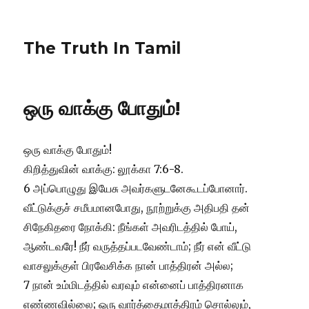
The Truth In Tamil
ஒரு வாக்கு போதும்!
ஒரு வாக்கு போதும்!
கிறித்துவின் வாக்கு: லூக்கா 7:6-8.
6 அப்பொழுது இயேசு அவர்களுடனேகூடப்போனார்.
வீட்டுக்குச் சமீபமானபோது, நூற்றுக்கு அதிபதி தன்
சிநேகிதரை நோக்கி: நீங்கள் அவரிடத்தில் போய்,
ஆண்டவரே! நீர் வருத்தப்படவேண்டாம்; நீர் என் வீட்டு
வாசலுக்குள் பிரவேசிக்க நான் பாத்திரன் அல்ல;
7 நான் உம்மிடத்தில் வரவும் என்னைப் பாத்திரனாக
எண்ணவில்லை; ஒரு வார்த்தைமாத்திரம் சொல்லும்,