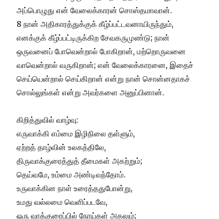
அப்பொழுது என் வேலைக்காரன் சொஸ்தமாவான்.
8 நான் அதிகாரத்துக்குக் கீழ்ப்பட்டவனாயிருந்தும்,
எனக்குக் கீழ்ப்பட்டிர
ுக்கிற சேவகருமுண்டு; நான்
ஒருவனைப் போவென்றால் போகிறான், மற்றொருவனை
வாவென்றால் வருகிறான்; என் வேலைக்காரனை, இதைச்
செய்யென்றால் செய்கிறான் என்று நான் சொன்னதாகச்
சொல்லுங்கள் என்று அவர்களை அனுப்பினான்.
கிறித்துவில் வாழ்வு:
எருவாக்கி எம்மை இழிநிலை தள்ளும்,
ஏற்றத் தாழ்வின் உலகத்திலே,
திருவாக்குரைத்துத் தீமைகள் அகற்றும்;
தெய்வமே, உம்மை அண்டிவந்தோம்.
உருவாக்கின நாள் உரைத்ததுபோன்று,
உமது வல்லமை வெளிப்படவே,
ஒரு வாக்குரைப்பில் நோய்கள் அகலும்;