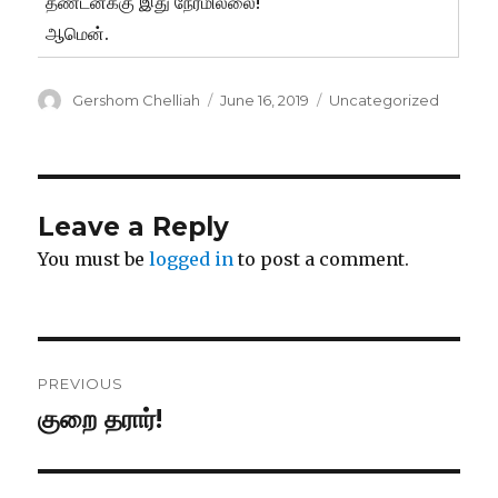
தண்டனக்கு இது நேரமில்லை!
ஆமென்.
Author
Posted
Categories
Gershom Chelliah
June 16, 2019
Uncategorized
on
Leave a Reply
You must be
logged in
to post a comment.
Post
PREVIOUS
navigation
குறை தரார்!
Previous
post: