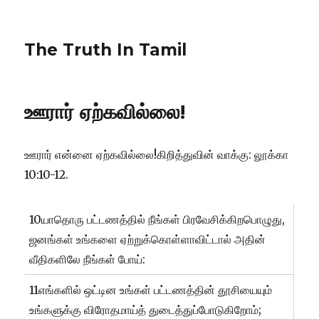
The Truth In Tamil
ஊரார் ஏற்கவில்லை!
ஊரார் என்னை ஏற்கவில்லை!கிறித்துவின் வாக்கு: லூக்கா
10:10-12.
10யாதொரு பட்டணத்தில் நீங்கள் பிரவேசிக்கிறபொழுது,
ஜனங்கள் உங்களை ஏற்றுக்கொள்ளாவிட்டால் அதின்
வீதிகளிலே நீங்கள் போய்:
11எங்களில் ஒட்டின உங்கள் பட்டணத்தின் தூசியையும்
உங்களுக்கு விரோதமாய்த் துடைத்துப்போடுகிறோம்;