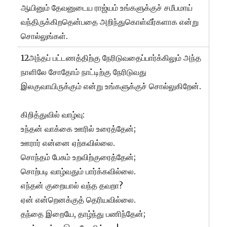
ஆயினும் தேவனுடைய ராஜ்யம் உங்களுக்குச் சமீபமாய்
வந்திருக்கிறதென்பதை அறிந்துகொள்வீர்களாக என்று
சொல்லுங்கள்.
12அந்தப் பட்டணத்திற்கு நேரிடுவதைப்பார்க்கிலும் அந்த
நாளிலே சோதோம் நாட்டிற்கு நேரிடுவது
இலகுவாயிருக்கும் என்று உங்களுக்குச் சொல்லுகிறேன்.
கிறித்துவில் வாழ்வு:
உந்தன் வாக்கை ஊரில் உரைத்தேன்;
ஊரார் என்னை ஏற்கவில்லை.
சொந்தம் பேசும் உறவிற்குரைத்தேன்;
சொற்படி வாழ்வதும் பார்க்கவில்லை.
எந்தன் குறையால் வந்த தவறா?
ஏன் என்றெனக்குத் தெரியவில்லை.
தந்தை இறையே, தாழ்ந்து பணிந்தேன்;