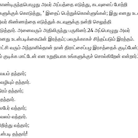
ண்டிருந்தபொழுது அவர் அப்பத்தை எடுத்து, கடவுளைப் போற்றி
்களுக்குக் கொடுத்து, ‘ இதைப் பெற்றுக்கொள்ளுங்கள்; இது எனது உட
ு அவர் கிண்ணத்தை எடுத்துக் கடவுளுக்கு நன்றி செலுத்தி
ுத்தார். அனைவரும் அதிலிருந்து பருகினர்.24 அப்பொழுது அவர்
னது உடன்படிக்கையின் இரத்தம்; பலருக்காகச் சிந்தப்படும் இரத்தம்.
்சி வரும் அந்நாளில்தா
ன் நான் திராட்சைப்பழ இரசத்தைக் குடிப்பேன்
குடிக்க மாட்டேன் என உறுதியாக உங்களுக்குச் சொல்கிறேன் என்றார்.
யம் தந்தார்;
வழியும் தந்தார்.
ரம் தந்தார்;
தந்தார்.
ேர் வந்தார்;
வலம் வந்தார்.
ித்து வந்தார்;
்படி தந்தார்!