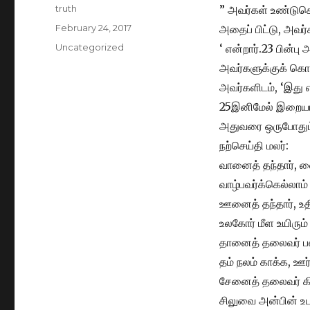
Author
truth
” அவர்கள் உண்டுகொ
Posted
February 24, 2017
அதைப் பிட்டு, அவர
on
Categories
Uncategorized
‘ என்றார்.23 பின்ப
அவர்களுக்குக் கொட
அவர்களிடம், ‘இது எ
25இனிமேல் இறையாட
அதுவரை ஒருபோதும் 
நற்செய்தி மலர்:
வானைத் தந்தார், வை
வாழ்பவர்க்கெல்லாம் 
ஊனைத் தந்தார், உதி
உலகோர் மீள உயிரும் 
தானைத் தலைவர் பலப
தம் நலம் காக்க, ஊர்
சேனைத் தலைவர் கிற
சிலுவை அன்பின் உடன