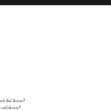
க் கேட்போமா?
 பார்ப்போமா?