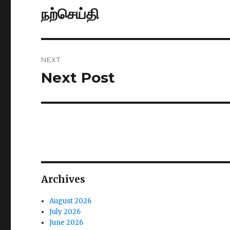
navigation
நற்செய்தி
Previous
post:
NEXT
Next Post
Next
post:
Archives
August 2026
July 2026
June 2026