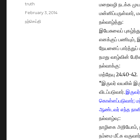
Author
truth
மறைவழி நடக்க மு
Posted
February 3, 2014
மன்னிப்பருள்வார்,
on
Categories
நற்செய்தி
நல்வாழ்த்து:
இயேசுவைப் புகழ்ந்
எனக்குப் பணியும், 
நேயனைப் பார்த்துப
நமது வாழ்வின் பேரி
நல்வாக்கு:
மத்தேயு 24:40-42.
“இருவர் வயலில் இருப
விடப்படுவார்.
இருவர்
கொள்ளப்படுவார்; மற்
ஆண்டவர் எந்த நாளி
நல்வாழ்வு::
நாழிகை அறியோம், 
நம்மை மீட்க வருவார