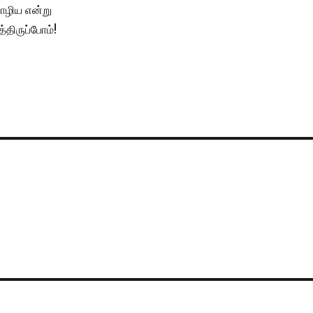
ாழிய என்று
த்திருப்போம்!