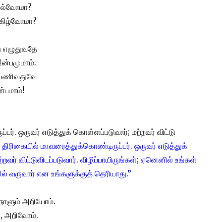
யல்வோமா?
 மகிழ்வோமா?
து எழுதுவதே
இன்பமுமாம்.
் பணிவதுவே
ன்பமாம்!
்பர். ஒருவர் எடுத்துக் கொள்ளப்படுவார்; மற்றவர் விட்டு
 திரிகையில் மாவரைத்துக்கொண்டிருப்பர். ஒருவர் எடுத்துக்
றவர் விட்டுவிடப்படுவார்.
விழிப்பாயிருங்கள்; ஏனெனில் உங்கள்
ல் வருவார் என உங்களுக்குத் தெரியாது.”
நாளும் அறியோம்.
், அறிவோம்.