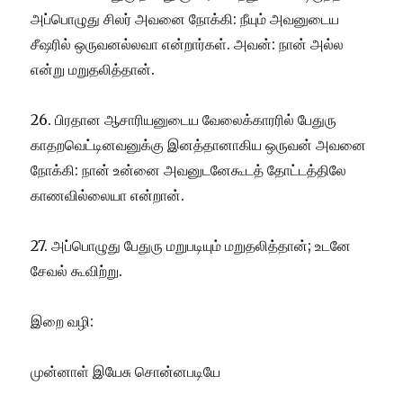
அப்பொழுது சிலர் அவனை நோக்கி: நீயும் அவனுடைய
சீஷரில் ஒருவனல்லவா என்றார்கள். அவன்: நான் அல்ல
என்று மறுதலித்தான்.
26. பிரதான ஆசாரியனுடைய வேலைக்காரரில் பேதுரு
காதறவெட்டினவனுக்கு இனத்தானாகிய ஒருவன் அவனை
நோக்கி: நான் உன்னை அவனுடனேகூடத் தோட்டத்திலே
காணவில்லையா என்றான்.
27. அப்பொழுது பேதுரு மறுபடியும் மறுதலித்தான்; உடனே
சேவல் கூவிற்று.
இறை வழி:
முன்னாள் இயேசு சொன்னபடியே