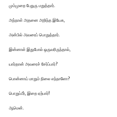
மும்முறை பேதுரு மறுத்தார்.
அந்நாள் அதனை அறிந்த இயேசு,
அன்பில் அவரைப் பொறுத்தார்.
இன்னாள் இதுபோல் ஒருவரிருந்தால்,
யார்தான் அவரைச் சேர்ப்பார்?
பொன்னாய் மாறும் நிலை எந்நாளோ?
பொறுப்பீர், இறை ஏற்பார்!
ஆமென்.