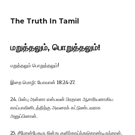
The Truth In Tamil
மறுத்தலும், பொறுத்தலும்!
மறுத்தலும் பொறுத்தலும்!
இறை மொழி: யோவான் 18:24-27.
24. பின்பு அன்னா என்பவன் பிரதான ஆசாரியனாகிய
காய்பாவினிடத்திற்கு அவரைக் கட்டுண்டவராக
அனுப்பினான்.
25.
சீமோன்பேதுரு நின்று குளிர்காய்ந்துகொண்டிருந்தான்.