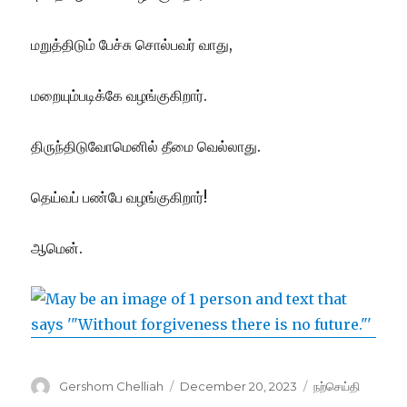
மறுத்திடும் பேச்சு சொல்பவர் வாது,
மறையும்படிக்கே வழங்குகிறார்.
திருந்திடுவோமெனில் தீமை வெல்லாது.
தெய்வப் பண்பே வழங்குகிறார்!
ஆமென்.
Author
Posted
Categories
Gershom Chelliah
December 20, 2023
நற்செய்தி
on