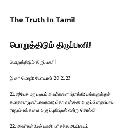
The Truth In Tamil
பொறுத்திடும் திருப்பணி!
பொறுத்திடும் திருப்பணி!
இறை மொழி: யோவான் 20:21-23
21. இயேசு மறுபடியும் அவர்களை நோக்கி: உங்களுக்குச்
சமாதானமுண்டாவதாக; பிதா என்னை அனுப்பினதுபோல
நானும் உங்களை அனுப்புகிறேன் என்று சொல்லி,
22.
அவர்கள்மேல் ஊதி: பரிசுத்த ஆவியைப்