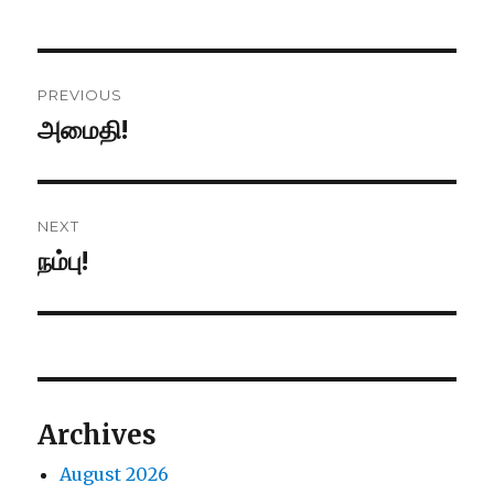
Post
PREVIOUS
navigation
அமைதி!
Previous
post:
NEXT
நம்பு!
Next
post:
Archives
August 2026