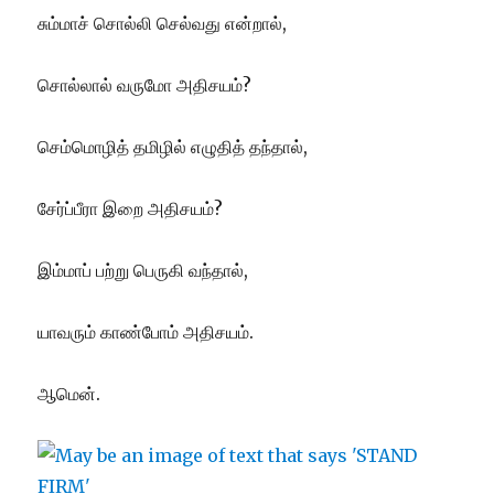
சும்மாச் சொல்லி செல்வது என்றால்,
சொல்லால் வருமோ அதிசயம்?
செம்மொழித் தமிழில் எழுதித் தந்தால்,
சேர்ப்பீரா இறை அதிசயம்?
இம்மாப் பற்று பெருகி வந்தால்,
யாவரும் காண்போம் அதிசயம்.
ஆமென்.