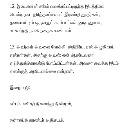
12.
இயேசுவின் சரீரம் வைக்கப்பட்டிருந்த இடத்திலே
வெள்ளுடை தரித்தவர்களாய் இரண்டு தூதர்கள்,
தலைமாட்டில் ஒருவனும் கால்மாட்டில் ஒருவனுமாக,
உட்கார்ந்திருக்கிறதைக் கண்டாள்.
13. அவர்கள் அவளை நோக்கி: ஸ்திரீயே, ஏன் அழுகிறாய்
என்றார்கள். அதற்கு அவள்: என் ஆண்டவரை
எடுத்துக்கொண்டு போய்விட்டார்கள், அவரை வைத்த இடம்
எனக்குத் தெரியவில்லை என்றாள்.
இறை வழி:
நம்பும் மனிதர் நிலைத்து நின்றால்,
நன்றாய்க் காண்பர் அதிசயம்.