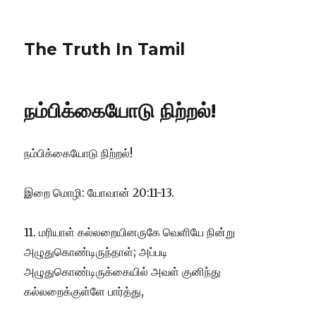
The Truth In Tamil
நம்பிக்கையோடு நிற்றல்!
நம்பிக்கையோடு நிற்றல்!
இறை மொழி: யோவான் 20:11-13.
11. மரியாள் கல்லறையினருகே வெளியே நின்று
அழுதுகொண்டிருந்தாள்; அப்படி
அழுதுகொண்டிருக்கையில் அவள் குனிந்து
கல்லறைக்குள்ளே பார்த்து,